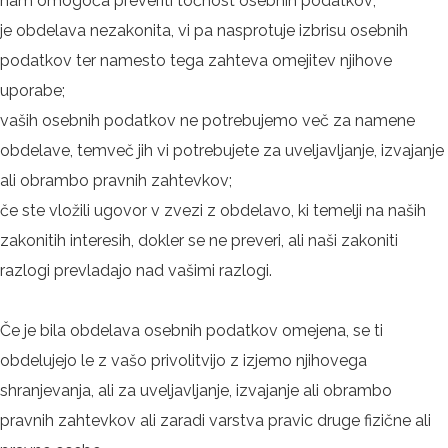
nam omogoča preveriti točnost osebnih podatkov;
je obdelava nezakonita, vi pa nasprotuje izbrisu osebnih
podatkov ter namesto tega zahteva omejitev njihove
uporabe;
vaših osebnih podatkov ne potrebujemo več za namene
obdelave, temveč jih vi potrebujete za uveljavljanje, izvajanje
ali obrambo pravnih zahtevkov;
če ste vložili ugovor v zvezi z obdelavo, ki temelji na naših
zakonitih interesih, dokler se ne preveri, ali naši zakoniti
razlogi prevladajo nad vašimi razlogi.
Če je bila obdelava osebnih podatkov omejena, se ti
obdelujejo le z vašo privolitvijo z izjemo njihovega
shranjevanja, ali za uveljavljanje, izvajanje ali obrambo
pravnih zahtevkov ali zaradi varstva pravic druge fizične ali