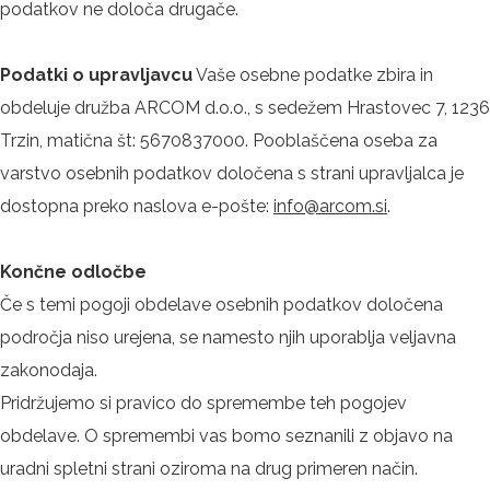
podatkov ne določa drugače.
Podatki o upravljavcu
Vaše osebne podatke zbira in
obdeluje družba ARCOM d.o.o., s sedežem Hrastovec 7, 1236
Trzin, matična št: 5670837000. Pooblaščena oseba za
varstvo osebnih podatkov določena s strani upravljalca je
dostopna preko naslova e-pošte:
info@arcom.si
.
Končne odločbe
Če s temi pogoji obdelave osebnih podatkov določena
področja niso urejena, se namesto njih uporablja veljavna
zakonodaja.
Pridržujemo si pravico do spremembe teh pogojev
obdelave. O spremembi vas bomo seznanili z objavo na
uradni spletni strani oziroma na drug primeren način.