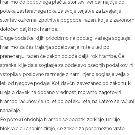
hranimo do popolnega plačila storitev, vendar najdlje do
poteka zastaralnega roka za svoje terjatve za izvajanje
storitev oziroma izpolnitve pogodbe, razen, ko je z zakonom
določen daljši rok hrambe.
Druge podatke, ki jih pridobimo na podlagi vašega soglasja,
hranimo za čas trajanja sodelovanja in še 2 leti po
prenehanju, razen če zakon določa daljši rok hrambe. Če
stranka, ki je dala soglasje za obdelavo osebnih podatkov, ni
vstopila v poslovno razmerje z nami, njeno soglasje velja 2
leti od njegove podaje. Kot davčni zavezanec po zakonu, ki
ureja o davek na dodano vrednost, moramo zagotoviti
hrambo računov še 10 let po poteku leta, na katero se računi
nanašajo.
Po poteku obdobja hrambe se podatki zbrišejo, uničijo,
blokirajo ali anonimizirajo, če zakon za posamezno vrsto