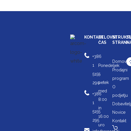
KONTAKT
DELOVNI
STRUKT
S
ČAS
STRANI
N
+386
Domov
1
Ponedeljek
Prodajni
5155
–
program
petek
290
O
med
+386
podjetju
8:00
1
Dobavitelj
in
5155
Novice
16:00
295
Kontakt
uro