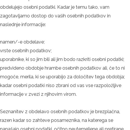
obdelujejo osebni podatki. Kadar je temu tako, vam
zagotavljamo dostop do vaših osebnih podatkov in
naslednje informacije:
namen/-e obdelave;
vrste osebnih podatkov;
uporabnike, ki so jim bili ali jim bodo razkriti osebni podatki;
predvideno obdobje hrambe osebnih podatkov ali, če to ni
mogoče, merila, ki se uporabijo za določitev tega obdobja;
kadar osebni podatki niso zbrani od vas vse razpoložljive
informacije v zvezi z njihovim virom.
Seznanitev z obdelavo osebnih podatkov je brezplačna,
razen kadar so zahteve posameznika, na katerega se
nanašajo osebni podatki, očitno neutemeljene ali pretirane,