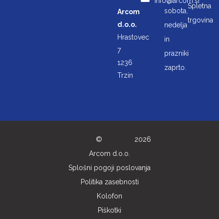
info@arcom.si
Spletna
sobota,
Arcom
trgovina
d.o.o.
nedelja
Hrastovec
in
7
prazniki
1236
zaprto.
Trzin
©
2026
Arcom d.o.o.
Splošni pogoji poslovanja
Politika zasebnosti
Kolofon
Piškotki