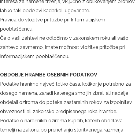
interesa za namene trženja, vključno z oblikovanjem profilov,
lahko taki obdelavi kadarkoli ugovarjate.
Pravica do vložitve pritožbe pri Informacijskem
pooblaščencu
Če o vaši zahtevi ne odločimo v zakonskem roku ali vašo
zahtevo zavrnemo, imate možnost vložitve pritožbe pri
Informacijskem pooblaščencu.
OBDOBJE HRAMBE OSEBNIH PODATKOV
Podatke hranimo največ toliko časa, kolikor je potrebno za
dosego namena, zaradi katerega smo jih zbrali ali nadalje
obdelali oziroma do poteka zastaralnih rokov za izpolnitev
obveznosti ali zakonsko predpisanega roka hrambe.
Podatke o naročnikih oziroma kupcih, katerih obdelava
temelji na zakonu po prenehanju storitvenega razmerja