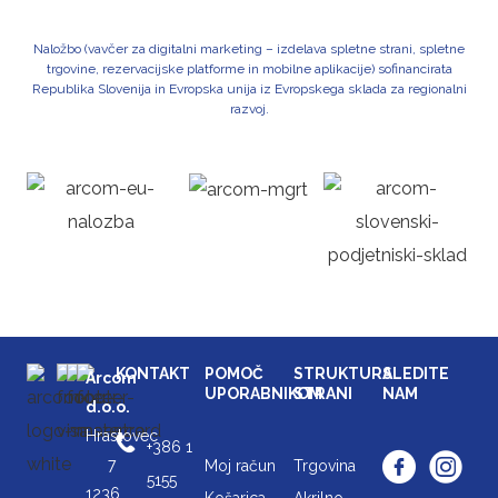
Naložbo (vavčer za digitalni marketing – izdelava spletne strani, spletne
trgovine, rezervacijske platforme in mobilne aplikacije) sofinancirata
Republika Slovenija in Evropska unija iz Evropskega sklada za regionalni
razvoj.
KONTAKT
POMOČ
STRUKTURA
SLEDITE
Arcom
UPORABNIKOM
STRANI
NAM
d.o.o.
Hrastovec
+386 1
7
Moj račun
Trgovina
5155
1236
Košarica
Akrilno