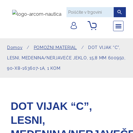
AKRILNO PL
DEKORATIVNE T
POMOŽNI MA
TEHNIČNE TK
UMETNO USNJE
Nazaj na Arcom 
Sledite
Domov
/
POMOŽNI MATERIAL
/
DOT VIJAK “C”,
LESNI, MEDENINA/NERJAVEČE JEKLO, 15,8 MM 600950,
90-X8-163607-1A, 1 KOM
DOT VIJAK “C”,
LESNI,