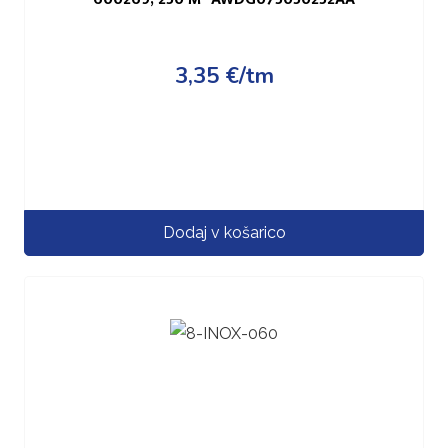
3,35
€
/tm
Dodaj v košarico