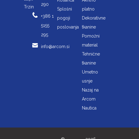
290
Trzin
Splošni
platno
+386 1
pogoji
Dekorativne
5155
poslovanja
tkanine
295
Pomožni
material
info@arcom.si
Tehnične
tkanine
Umetno
usnje
Nazaj na
Arcom
Nautica