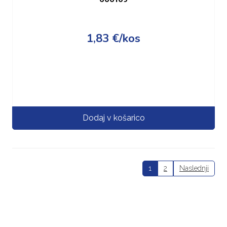
1,83
€
/kos
Dodaj v košarico
1
2
Naslednji