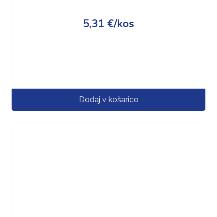
5,31
€
/kos
Dodaj v košarico