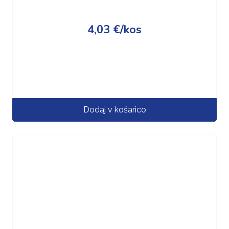
4,03
€
/kos
Dodaj v košarico