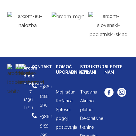
KONTAKT
POMOČ
STRUKTURA
SLEDITE
Arcom
UPORABNIKOM
STRANI
NAM
d.o.o.
Hrastovec
+386 1
7
Moj račun
Trgovina
5155
1236
Košarica
Akrilno
290
Trzin
Splošni
platno
+386 1
pogoji
Dekorativne
5155
poslovanja
tkanine
295