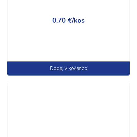
0,70
€
/kos
Dodaj v košarico