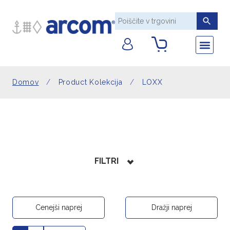
AKRILNO PL
DEKORATIVNE T
POMOŽNI MA
TEHNIČNE TK
UMETNO USNJE
Nazaj na Arcom 
Sledite
Domov
/
Product Kolekcija
/
LOXX
FILTRI
Cenejši naprej
Dražji naprej