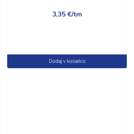
3,35
€
/tm
Dodaj v košarico