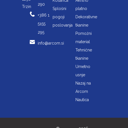
Košarica
Akrilno
290
Trzin
Splošni
platno
+386 1
pogoji
Dekorativne
5155
poslovanja
tkanine
295
Pomožni
material
info@arcom.si
Tehnične
tkanine
Umetno
usnje
Nazaj na
Arcom
Nautica