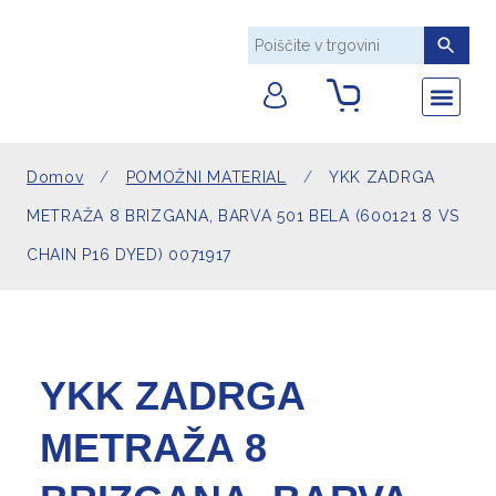
AKRILNO PL
DEKORATIVNE T
POMOŽNI MA
TEHNIČNE TK
UMETNO USNJE
Nazaj na Arcom 
Sledite
Domov
/
POMOŽNI MATERIAL
/
YKK ZADRGA
METRAŽA 8 BRIZGANA, BARVA 501 BELA (600121 8 VS
CHAIN P16 DYED) 0071917
YKK ZADRGA
METRAŽA 8