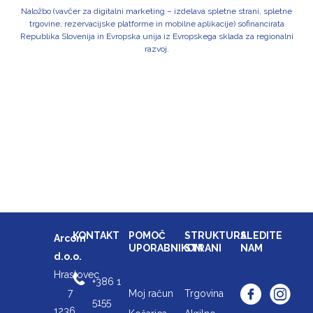
Naložbo (vavčer za digitalni marketing – izdelava spletne strani, spletne
trgovine, rezervacijske platforme in mobilne aplikacije) sofinancirata
Republika Slovenija in Evropska unija iz Evropskega sklada za regionalni
razvoj.
KONTAKT
POMOČ
STRUKTURA
SLEDITE
Arcom
UPORABNIKOM
STRANI
NAM
d.o.o.
Hrastovec
+386 1
7
Moj račun
Trgovina
5155
1236