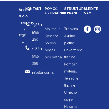
KONTAKT
POMOČ
STRUKTURA
SLEDITE
Arcom
UPORABNIKOM
STRANI
NAM
d.o.o.
Hrastovec
+386 1
7
Moj račun
Trgovina
5155
1236
Košarica
Akrilno
290
Trzin
Splošni
platno
+386 1
pogoji
Dekorativne
5155
poslovanja
tkanine
295
Pomožni
material
info@arcom.si
Tehnične
tkanine
Umetno
usnje
Nazaj na