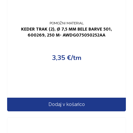
POMOŽNI MATERIAL
KEDER TRAK (2), Ø 7,5 MM BELE BARVE 501,
600269, 250 M- AWDG075050252AA
3,35
€
/tm
Dodaj v košarico