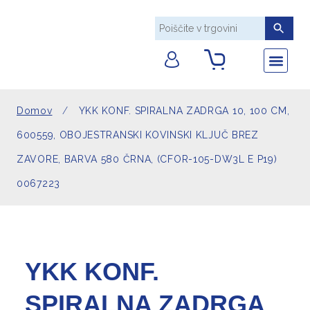
AKRILNO PL
DEKORATIVNE T
POMOŽNI MA
TEHNIČNE TK
UMETNO USNJE
Nazaj na Arcom 
Sledite
Domov
/
YKK KONF. SPIRALNA ZADRGA 10, 100 CM,
600559, OBOJESTRANSKI KOVINSKI KLJUČ BREZ
ZAVORE, BARVA 580 ČRNA, (CFOR-105-DW3L E P19)
0067223
YKK KONF.
SPIRALNA ZADRGA