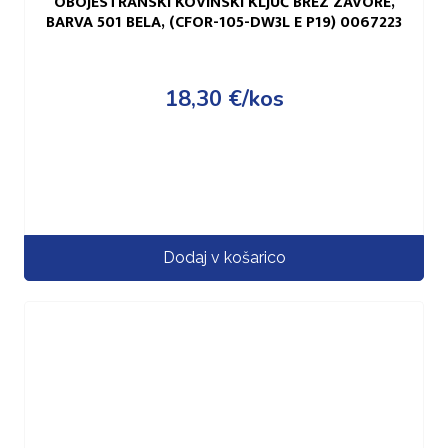
OBOJESTRANSKI KOVINSKI KLJUČ BREZ ZAVORE,
BARVA 501 BELA, (CFOR-105-DW3L E P19) 0067223
18,30
€
/kos
Dodaj v košarico