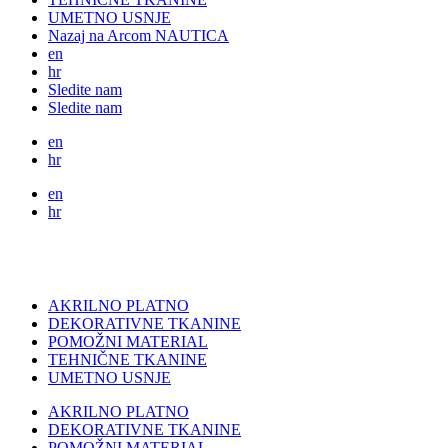
UMETNO USNJE
Nazaj na Arcom NAUTICA
en
hr
Sledite nam
Sledite nam
en
hr
en
hr
AKRILNO PLATNO
DEKORATIVNE TKANINE
POMOŽNI MATERIAL
TEHNIČNE TKANINE
UMETNO USNJE
AKRILNO PLATNO
DEKORATIVNE TKANINE
POMOŽNI MATERIAL