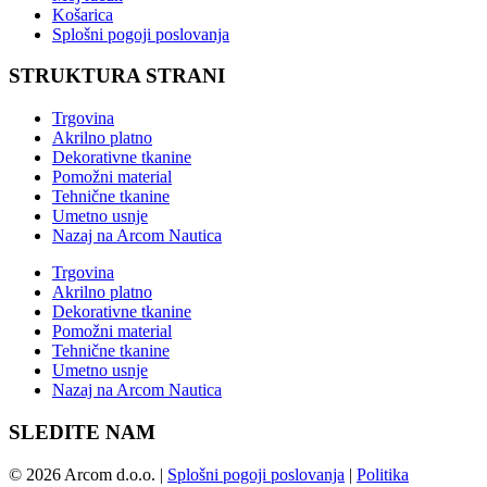
Košarica
Splošni pogoji poslovanja
STRUKTURA STRANI
Trgovina
Akrilno platno
Dekorativne tkanine
Pomožni material
Tehnične tkanine
Umetno usnje
Nazaj na Arcom Nautica
Trgovina
Akrilno platno
Dekorativne tkanine
Pomožni material
Tehnične tkanine
Umetno usnje
Nazaj na Arcom Nautica
SLEDITE NAM
©
2026
Arcom d.o.o.
|
Splošni pogoji poslovanja
|
Politika