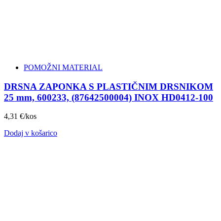
POMOŽNI MATERIAL
DRSNA ZAPONKA S PLASTIČNIM DRSNIKOM
25 mm, 600233, (87642500004) INOX HD0412-100
4,31
€
/kos
Dodaj v košarico