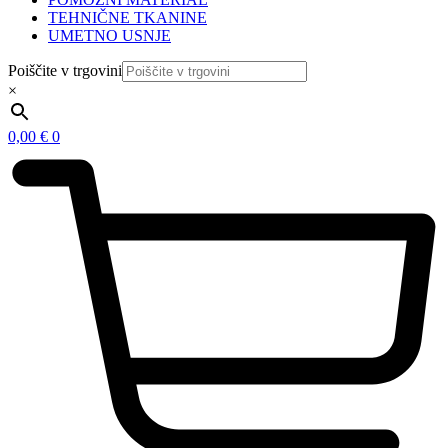
TEHNIČNE TKANINE
UMETNO USNJE
Poiščite v trgovini
×
0,00
€
0