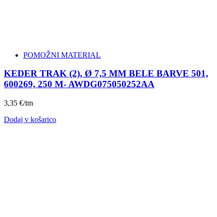
POMOŽNI MATERIAL
KEDER TRAK (2), Ø 7,5 MM BELE BARVE 501,
600269, 250 M- AWDG075050252AA
3,35
€
/tm
Dodaj v košarico