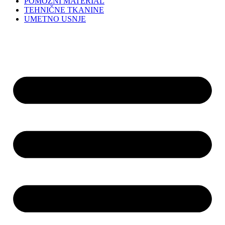
POMOŽNI MATERIAL
TEHNIČNE TKANINE
UMETNO USNJE